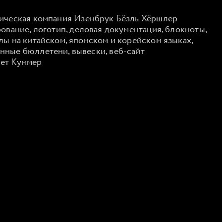
ческая компания Изенбрук Бёзль Хёршлер
ание, логотип, деловая документация, блокноты,
лы на китайском, японском и корейском языках,
нные бюллетени, вывески, веб-сайт
т Куммер