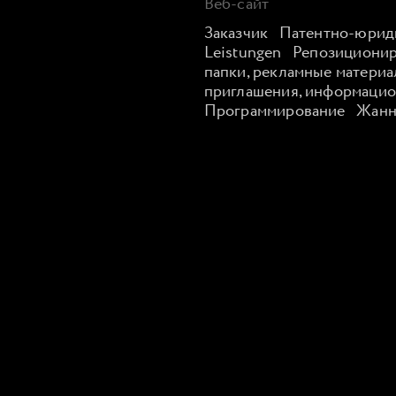
Веб-сайт
Заказчик
Патентно-юриди
Leistungen
Репозициониров
папки, рекламные материа
приглашения, информацио
Программирование
Жанне